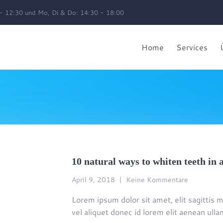
 - 12:30 und Mo, Di & Do: 14:30 - 18:00
Home
Services
10 natural ways to whiten teeth in 
April 9, 2018
Keine Kommentare
Lorem ipsum dolor sit amet, elit sagittis m
vel aliquet donec id lorem elit aenean ul