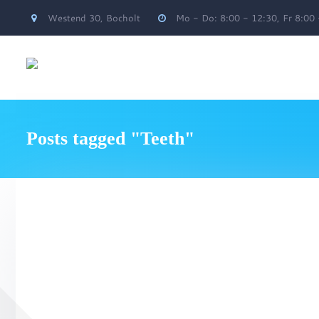
Westend 30, Bocholt
Mo - Do: 8:00 - 12:30, Fr 8:00
Posts tagged "Teeth"