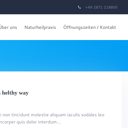
+49 2871 218800
Über uns
Naturheilpraxis
Öffnungszeiten / Kontakt
a helthy way
i non tincidunt molestie aliquam iaculis sodales leo
lamcorper quis dolor interdum…